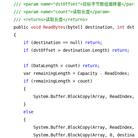
/// <param name="dstOffset">目标字节数组偏移量</para
/// <param name="count">读取长度</param>
/// <returns>读取长度</returns>
    public 
void
ReadBytes
(byte[] destination, 
int
 dstO
    {

if
 (destination == null) 
return
;

if
 (dstOffset > destination.Length) 
return
;

if
 (DataLength < count) 
return
;

        var remainingLength = Capacity - ReadIndex;

if
 (remainingLength > count)

        {

            System.Buffer.BlockCopy(Array, ReadIndex, d
        }

else
        {

            System.Buffer.BlockCopy(Array, ReadIndex, 
            System.Buffer.BlockCopy(Array, 
0
, destinat