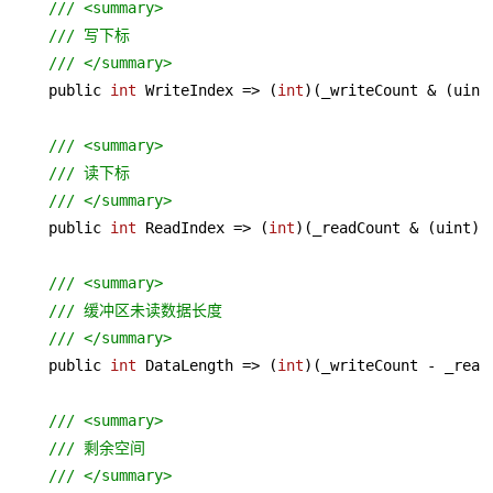
/// <summary>
/// 写下标
/// </summary>
    public 
int
 WriteIndex => (
int
)(_writeCount & (uint)
/// <summary>
/// 读下标
/// </summary>
    public 
int
 ReadIndex => (
int
)(_readCount & (uint)_b
/// <summary>
/// 缓冲区未读数据长度
/// </summary>
    public 
int
 DataLength => (
int
)(_writeCount - _readC
/// <summary>
/// 剩余空间
/// </summary>