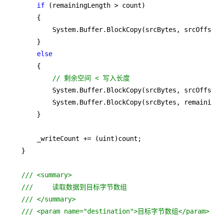
if
 (remainingLength > count)

        {

            System.Buffer.BlockCopy(srcBytes, srcOffset
        }

else
        {

// 剩余空间 < 写入长度
            System.Buffer.BlockCopy(srcBytes, srcOffset
            System.Buffer.BlockCopy(srcBytes, remainin
        }

        _writeCount += (uint)count;

    }

/// <summary>
///     读取数据到目标字节数组
/// </summary>
/// <param name="destination">目标字节数组</param>