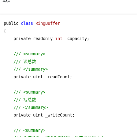
public 
class
RingBuffer
{
    private readonly 
int
 _capacity;

/// <summary>
/// 读总数
/// </summary>
    private uint _readCount;

/// <summary>
/// 写总数
/// </summary>
    private uint _writeCount;

/// <summary>