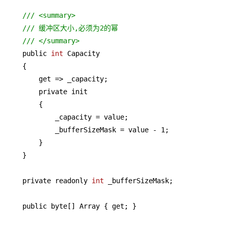
/// <summary>
/// 缓冲区大小,必须为2的幂
/// </summary>
    public 
int
 Capacity

    {

        get => _capacity;

        private init

        {

            _capacity = value;

            _bufferSizeMask = value - 
1
;

        }

    }

    private readonly 
int
 _bufferSizeMask;

    public byte[] Array { get; }
