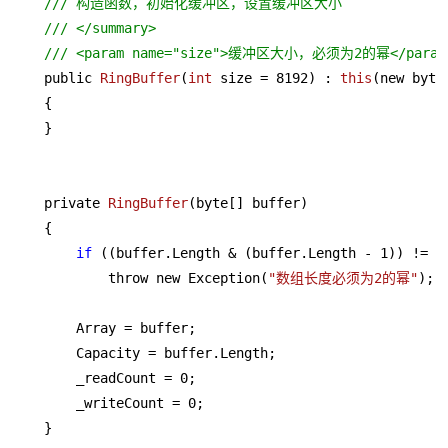
/// 构造函数，初始化缓冲区，设置缓冲区大小
/// </summary>
/// <param name="size">缓冲区大小，必须为2的幂</param
    public 
RingBuffer
(
int
 size = 
8192
)
 : 
this
(new byte
    {

    }

    private 
RingBuffer
(byte[] buffer)
    {

if
 ((buffer.Length & (buffer.Length - 
1
)) != 
0
)
            throw new Exception(
"数组长度必须为2的幂"
);

        Array = buffer;

        Capacity = buffer.Length;

        _readCount = 
0
;

        _writeCount = 
0
;

    }
