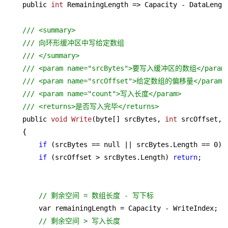
    public 
int
 RemainingLength => Capacity - DataLength
/// <summary>
/// 向环形缓冲区中写给定数组
/// </summary>
/// <param name="srcBytes">要写入缓冲区的数组</param
/// <param name="srcOffset">给定数组的偏移量</param>
/// <param name="count">写入长度</param>
/// <returns>是否写入完毕</returns>
    public 
void
Write
(byte[] srcBytes, 
int
 srcOffset, 
    {

if
 (srcBytes == null || srcBytes.Length == 
0
) 
if
 (srcOffset > srcBytes.Length) 
return
;

// 剩余空间 = 数组长度 - 写下标
        var remainingLength = Capacity - WriteIndex;

// 剩余空间 > 写入长度