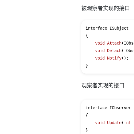
被观察者实现的接口
interface ISubject

{

void
Attach
(IObs
void
Detach
(IObs
void
Notify
()
;

观察者实现的接口
interface IObserver

{

void
Update
(
int
 