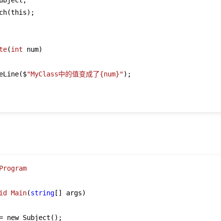
bject;

ch(this);

te
(
int
 num)
eLine($
"MyClass中的值变成了{num}"
);

Program
id
Main
(
string
[] args)
= new Subject();
