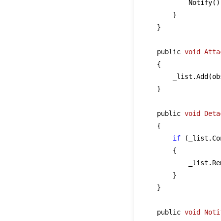
            Notify()
        }

    }

    public 
void
Atta
    {

        _list.Add(ob
    }

    public 
void
Deta
    {

if
 (_list.Co
        {

            _list.Re
        }

    }

    public 
void
Noti