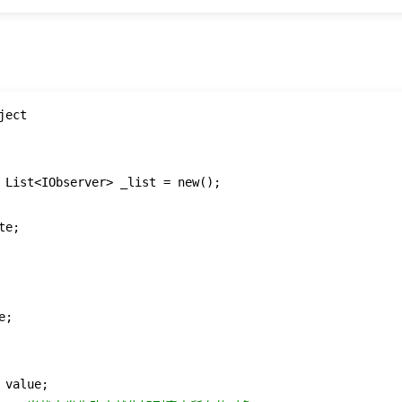
ject

 List<IObserver> _list = new();

te;

;

value;
