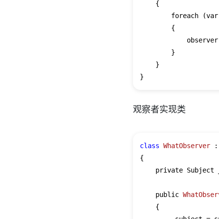
    {

        foreach (var
        {

            observer
        }

    }

观察者实现类
class
WhatObserver
 :
{

    private Subject 
    public 
WhatObser
    {
