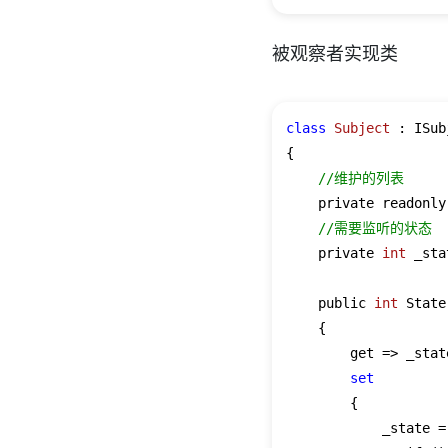
被观察者实现类
class
Subject
 :
 ISub
{

//维护的列表
    private readonly
//需要监听的状态
    private 
int
 _sta
    public 
int
 State

    {

        get => _state
set
        {

            _state = 