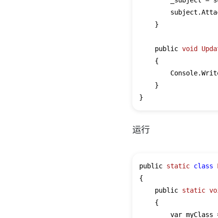
        _subject = su
        subject.Atta
    }

    public 
void
Upda
    {

        Console.Writ
    }

运行
public 
static
class
{
    public 
static
vo
    {

        var myClass 